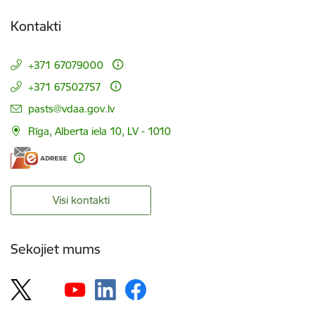
Kontakti
+371 67079000
+371 67502757
E-pasts:
pasts@vdaa.gov.lv
Rīga, Alberta iela 10, LV - 1010
Visi kontakti
Sekojiet mums