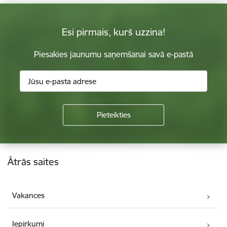
Esi pirmais, kurš uzzina!
Piesakies jaunumu saņemšanai savā e-pastā
Kājene
Ātrās saites
Vakances
Iepirkumi