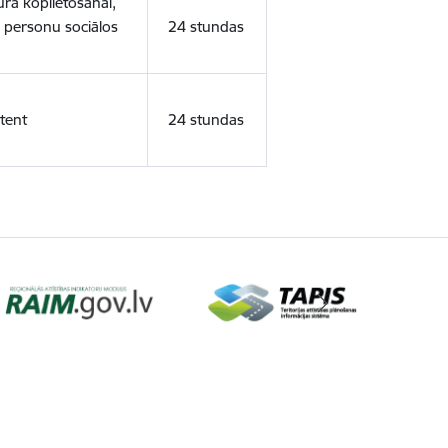
ura koplietošanai,
o personu sociālos
24 stundas
tent
24 stundas