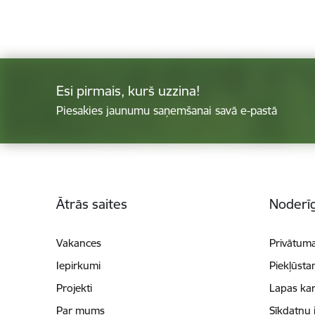
Esi pirmais, kurš uzzina!
Piesakies jaunumu saņemšanai savā e-pastā
Kājene
Ātrās saites
Noderīg
Vakances
Privātuma
Iepirkumi
Piekļūsta
Projekti
Lapas kar
Par mums
Sīkdatņu 