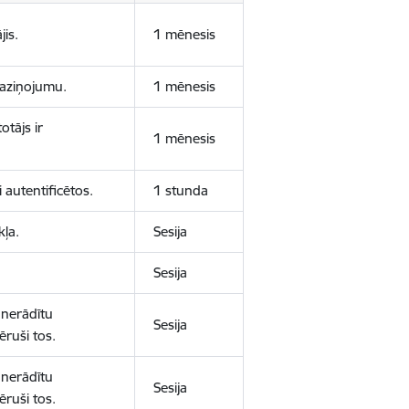
jis.
1 mēnesis
 paziņojumu.
1 mēnesis
otājs ir
1 mēnesis
 autentificētos.
1 stunda
kļa.
Sesija
Sesija
 nerādītu
Sesija
ēruši tos.
 nerādītu
Sesija
ēruši tos.