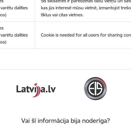
es
Šīs sīkdatnes ir paredzētas tādu vietņu un sat
varētu dalīties
kas jūs interesē mūsu vietnē, izmantojot treš
los)
tīklus vai citas vietnes.
es
varētu dalīties
Cookie is needed for all users for sharing con
los)
Vai šī informācija bija noderīga?