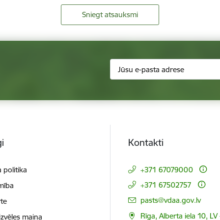
Sniegt atsauksmi
i
Kontakti
 politika
+371 67079000
+371 67502757
mība
E-pasts:
pasts@vdaa.gov.lv
te
Rīga, Alberta iela 10, LV
izvēles maiņa