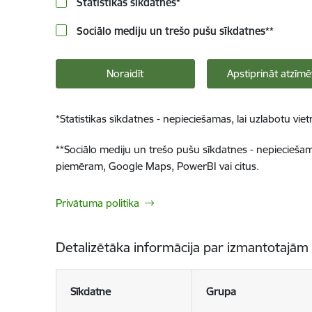
Statistikas sīkdatnes
*
Sociālo mediju un trešo pušu sīkdatnes
**
Noraidīt
Apstiprināt atzīmē
*
Statistikas sīkdatnes - nepieciešamas, lai uzlabotu v
**
Sociālo mediju un trešo pušu sīkdatnes - nepieciešamas
piemēram, Google Maps, PowerBI vai citus.
Privātuma politika
Detalizētāka informācija par izmantotajām
Sīkdatne
Grupa