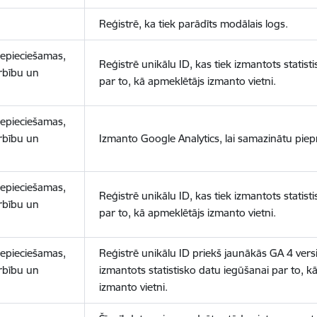
Reģistrē, ka tiek parādīts modālais logs.
nepieciešamas,
Reģistrē unikālu ID, kas tiek izmantots statist
arbību un
par to, kā apmeklētājs izmanto vietni.
nepieciešamas,
arbību un
Izmanto Google Analytics, lai samazinātu piep
nepieciešamas,
Reģistrē unikālu ID, kas tiek izmantots statist
arbību un
par to, kā apmeklētājs izmanto vietni.
nepieciešamas,
Reģistrē unikālu ID priekš jaunākās GA 4 versij
arbību un
izmantots statistisko datu iegūšanai par to, k
izmanto vietni.