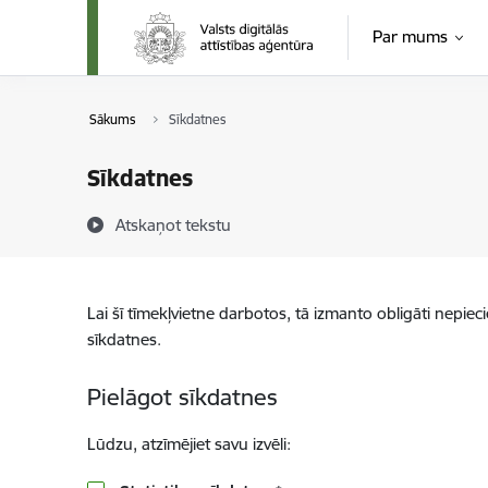
Pāriet uz lapas saturu
Par mums
Sākums
Sīkdatnes
Sīkdatnes
Atskaņot tekstu
Lai šī tīmekļvietne darbotos, tā izmanto obligāti nepiec
sīkdatnes.
Pielāgot sīkdatnes
Lūdzu, atzīmējiet savu izvēli: