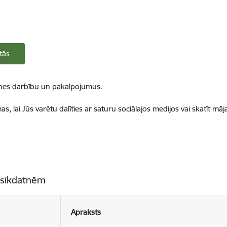
tās
ietnes darbību un pakalpojumus.
, lai Jūs varētu dalīties ar saturu sociālajos medijos vai skatīt mā
 sīkdatnēm
Apraksts