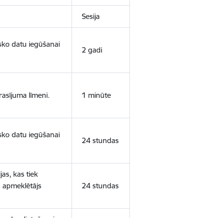
Sesija
isko datu iegūšanai
2 gadi
rasījuma līmeni.
1 minūte
isko datu iegūšanai
24 stundas
as, kas tiek
ā apmeklētājs
24 stundas