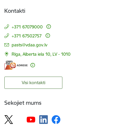
Kontakti
+371 67079000
+371 67502757
E-pasts:
pasts@vdaa.gov.lv
Rīga, Alberta iela 10, LV - 1010
Visi kontakti
Sekojiet mums