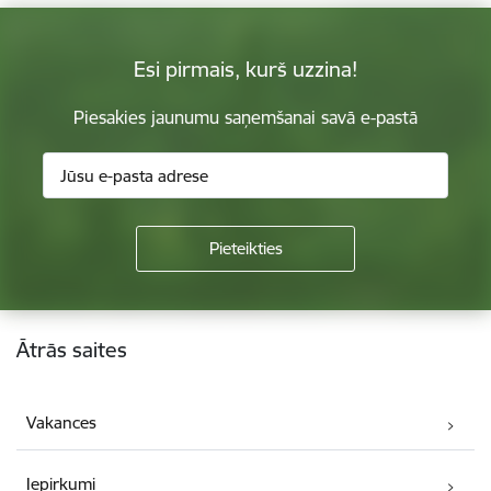
Esi pirmais, kurš uzzina!
Piesakies jaunumu saņemšanai savā e-pastā
Kājene
Ātrās saites
Vakances
Iepirkumi