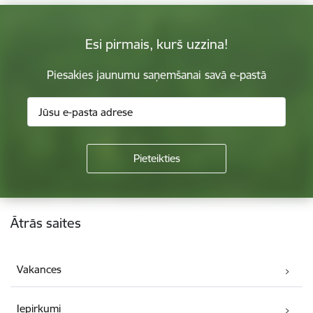
Esi pirmais, kurš uzzina!
Piesakies jaunumu saņemšanai savā e-pastā
Kājene
Ātrās saites
Vakances
Iepirkumi