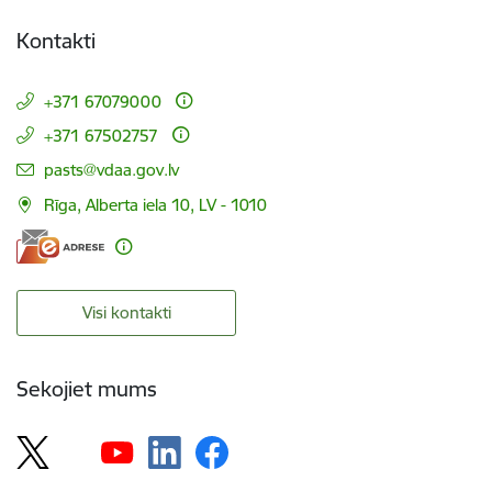
Kontakti
+371 67079000
+371 67502757
E-pasts:
pasts@vdaa.gov.lv
Rīga, Alberta iela 10, LV - 1010
Visi kontakti
Sekojiet mums