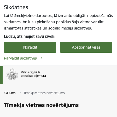
Pāriet uz lapas saturu
Sīkdatnes
Spied
lai meklētu
Enter
Lai šī tīmekļvietne darbotos, tā izmanto obligāti nepieciešamās
sīkdatnes. Ar Jūsu piekrišanu papildus šajā vietnē var tikt
izmantotas statistikas un sociālo mediju sīkdatnes.
Lūdzu, atzīmējiet savu izvēli:
Noraidīt
Apstiprināt visas
Pārvaldīt sīkdatnes
Sākums
Tīmekļa vietnes novērtējums
Tīmekļa vietnes novērtējums