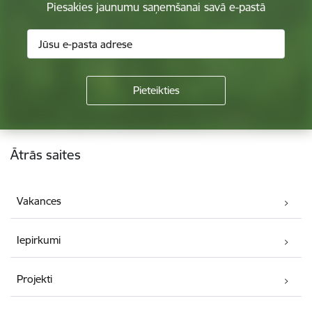
Piesakies jaunumu saņemšanai savā e-pastā
Kājene
Ātrās saites
Vakances
Iepirkumi
Projekti