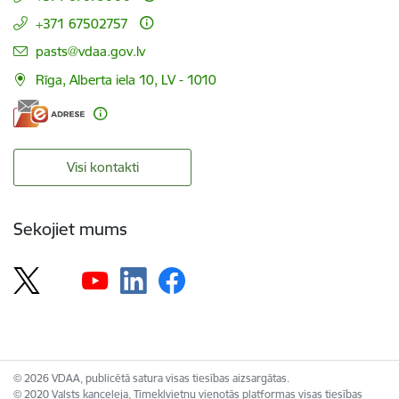
+371 67502757
E-pasts:
pasts@vdaa.gov.lv
Rīga, Alberta iela 10, LV - 1010
Visi kontakti
Sekojiet mums
© 2026 VDAA, publicētā satura visas tiesības aizsargātas.
© 2020 Valsts kanceleja, Tīmekļvietņu vienotās platformas visas tiesības