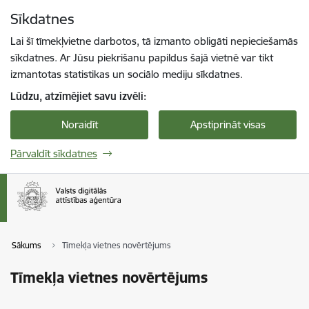
Pāriet uz lapas saturu
Sīkdatnes
Spied
lai meklētu
Enter
Lai šī tīmekļvietne darbotos, tā izmanto obligāti nepieciešamās
sīkdatnes. Ar Jūsu piekrišanu papildus šajā vietnē var tikt
izmantotas statistikas un sociālo mediju sīkdatnes.
Lūdzu, atzīmējiet savu izvēli:
Noraidīt
Apstiprināt visas
Pārvaldīt sīkdatnes
Sākums
Tīmekļa vietnes novērtējums
Tīmekļa vietnes novērtējums