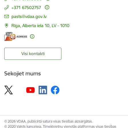
+371 67502757
E-pasts:
pasts@vdaa.gov.lv
Rīga, Alberta iela 10, LV - 1010
Visi kontakti
Sekojiet mums
© 2026 VDAA, publicētā satura visas tiesības aizsargātas.
© 2020 Valsts kanceleja, Tīmekļvietņu vienotās platformas visas tiesības