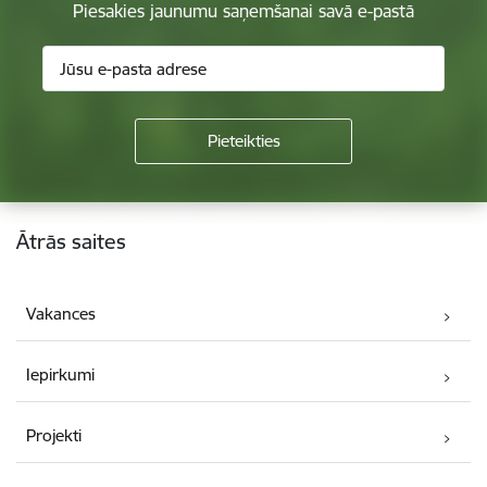
Piesakies jaunumu saņemšanai savā e-pastā
Kājene
Ātrās saites
Vakances
Iepirkumi
Projekti