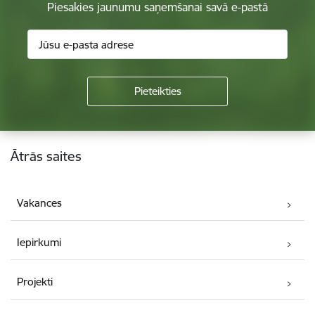
Piesakies jaunumu saņemšanai savā e-pastā
Kājene
Ātrās saites
Vakances
Iepirkumi
Projekti