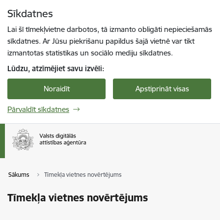
Pāriet uz lapas saturu
Sīkdatnes
Spied
lai meklētu
Enter
Lai šī tīmekļvietne darbotos, tā izmanto obligāti nepieciešamās
sīkdatnes. Ar Jūsu piekrišanu papildus šajā vietnē var tikt
izmantotas statistikas un sociālo mediju sīkdatnes.
Lūdzu, atzīmējiet savu izvēli:
Noraidīt
Apstiprināt visas
Pārvaldīt sīkdatnes
Sākums
Tīmekļa vietnes novērtējums
Tīmekļa vietnes novērtējums