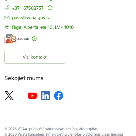
+371 67502757
E-pasts:
pasts@vdaa.gov.lv
Rīga, Alberta iela 10, LV - 1010
Visi kontakti
Sekojiet mums
© 2026 VDAA, publicētā satura visas tiesības aizsargātas.
© 2020 Valsts kanceleja, Tīmekļvietņu vienotās platformas visas tiesības