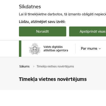
Pāriet uz lapas saturu
Sīkdatnes
Lai šī tīmekļvietne darbotos, tā izmanto obligāti nepiec
Lūdzu, atzīmējiet savu izvēli:
Noraidīt
Apstiprināt visas
Par mums
Sākums
Tīmekļa vietnes novērtējums
Tīmekļa vietnes novērtējums