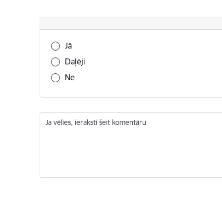
Vai šī informācija bija noderīga?
Jā
Daļēji
Nē
Ja vēlies, ieraksti šeit komentāru