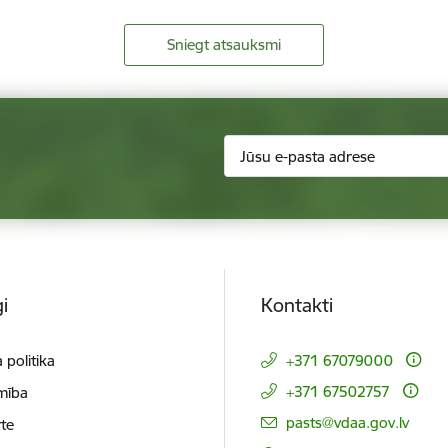
Sniegt atsauksmi
i
Kontakti
 politika
+371 67079000
+371 67502757
mība
E-pasts:
pasts@vdaa.gov.lv
te