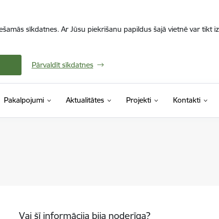
iešamās sīkdatnes. Ar Jūsu piekrišanu papildus šajā vietnē var tikt i
Pārvaldīt sīkdatnes
Pakalpojumi
Aktualitātes
Projekti
Kontakti
Vai šī informācija bija noderīga?