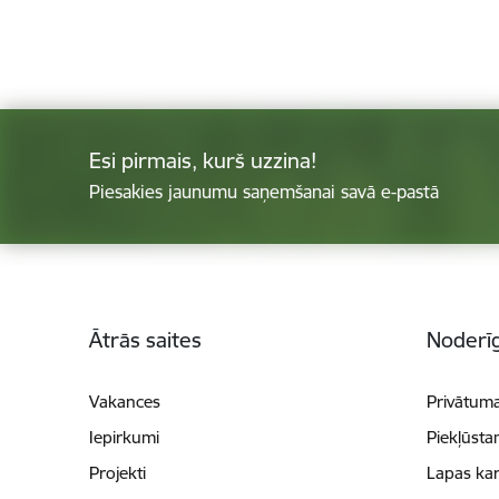
Esi pirmais, kurš uzzina!
Piesakies jaunumu saņemšanai savā e-pastā
Kājene
Ātrās saites
Noderīg
Vakances
Privātuma
Iepirkumi
Piekļūsta
Projekti
Lapas kar