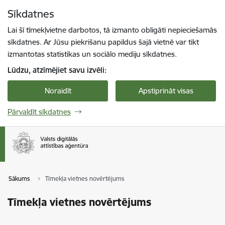
Pāriet uz lapas saturu
Sīkdatnes
Spied
lai meklētu
Enter
Lai šī tīmekļvietne darbotos, tā izmanto obligāti nepieciešamās
sīkdatnes. Ar Jūsu piekrišanu papildus šajā vietnē var tikt
izmantotas statistikas un sociālo mediju sīkdatnes.
Lūdzu, atzīmējiet savu izvēli:
Noraidīt
Apstiprināt visas
Pārvaldīt sīkdatnes
Sākums
Tīmekļa vietnes novērtējums
Tīmekļa vietnes novērtējums