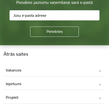
Piesakies jaunumu saņemšanai savā e-pastā
Kājene
Ātrās saites
Vakances
Iepirkumi
Projekti