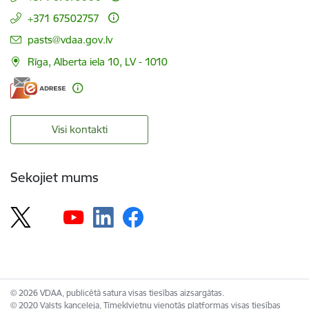
+371 67502757
E-pasts:
pasts@vdaa.gov.lv
Rīga, Alberta iela 10, LV - 1010
Visi kontakti
Sekojiet mums
© 2026 VDAA, publicētā satura visas tiesības aizsargātas.
© 2020 Valsts kanceleja, Tīmekļvietņu vienotās platformas visas tiesības