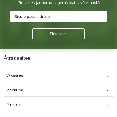
Piesakies jaunumu saņemšanai savā e-pastā
Kājene
Ātrās saites
Vakances
Iepirkumi
Projekti