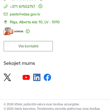
+371 67502757
E-pasts:
pasts@vdaa.gov.lv
Rīga, Alberta iela 10, LV - 1010
Visi kontakti
Sekojiet mums
© 2026 VDAA, publicētā satura visas tiesības aizsargātas.
© 2020 Valsts kanceleja, Tīmekļvietņu vienotās platformas visas tiesības