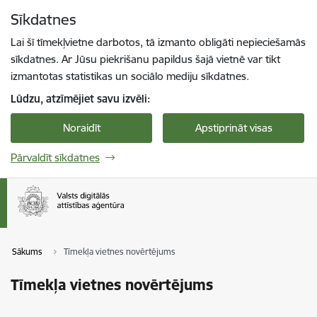
Pāriet uz lapas saturu
Sīkdatnes
Spied
lai meklētu
Enter
Lai šī tīmekļvietne darbotos, tā izmanto obligāti nepieciešamās
sīkdatnes. Ar Jūsu piekrišanu papildus šajā vietnē var tikt
izmantotas statistikas un sociālo mediju sīkdatnes.
Lūdzu, atzīmējiet savu izvēli:
Noraidīt
Apstiprināt visas
Pārvaldīt sīkdatnes
Sākums
Tīmekļa vietnes novērtējums
Tīmekļa vietnes novērtējums