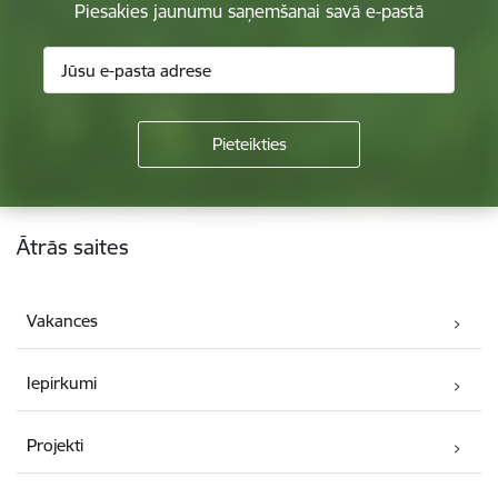
Piesakies jaunumu saņemšanai savā e-pastā
Kājene
Ātrās saites
Vakances
Iepirkumi
Projekti