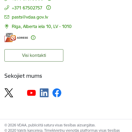
+371 67502757
E-pasts:
pasts@vdaa.gov.lv
Rīga, Alberta iela 10, LV - 1010
Visi kontakti
Sekojiet mums
© 2026 VDAA, publicētā satura visas tiesības aizsargātas.
© 2020 Valsts kanceleja, Tīmekļvietņu vienotās platformas visas tiesības