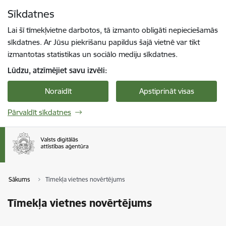
Pāriet uz lapas saturu
Sīkdatnes
Spied
lai meklētu
Enter
Lai šī tīmekļvietne darbotos, tā izmanto obligāti nepieciešamās
sīkdatnes. Ar Jūsu piekrišanu papildus šajā vietnē var tikt
izmantotas statistikas un sociālo mediju sīkdatnes.
Lūdzu, atzīmējiet savu izvēli:
Noraidīt
Apstiprināt visas
Pārvaldīt sīkdatnes
Sākums
Tīmekļa vietnes novērtējums
Tīmekļa vietnes novērtējums