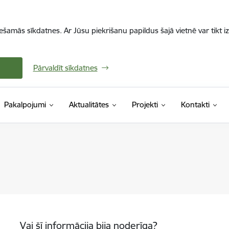
iešamās sīkdatnes. Ar Jūsu piekrišanu papildus šajā vietnē var tikt i
Pārvaldīt sīkdatnes
Pakalpojumi
Aktualitātes
Projekti
Kontakti
Vai šī informācija bija noderīga?