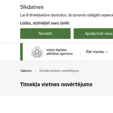
Pāriet uz lapas saturu
Sīkdatnes
Lai šī tīmekļvietne darbotos, tā izmanto obligāti nepiec
Lūdzu, atzīmējiet savu izvēli:
Noraidīt
Apstiprināt visas
Par mums
Sākums
Tīmekļa vietnes novērtējums
Tīmekļa vietnes novērtējums