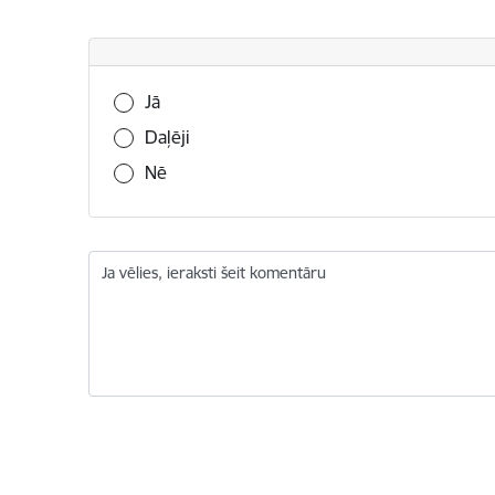
Vai šī informācija bija noderīga?
Jā
Daļēji
Nē
Ja vēlies, ieraksti šeit komentāru