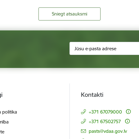
Sniegt atsauksmi
i
Kontakti
 politika
+371 67079000
+371 67502757
mība
E-pasts:
pasts@vdaa.gov.lv
te