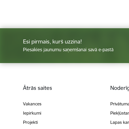
Esi pirmais, kurš uzzina!
Piesakies jaunumu saņemšanai savā e-pastā
Kājene
Ātrās saites
Noderīg
Vakances
Privātuma
Iepirkumi
Piekļūsta
Projekti
Lapas kar