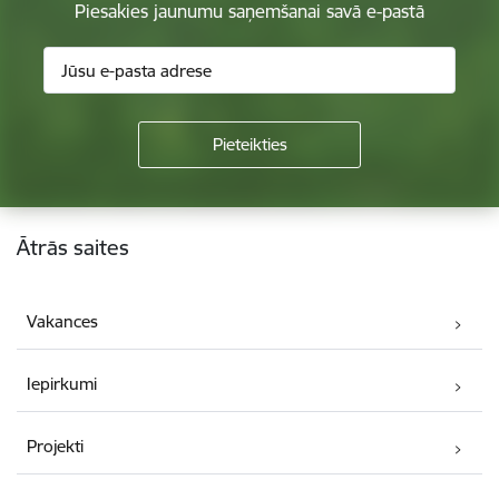
Piesakies jaunumu saņemšanai savā e-pastā
Kājene
Ātrās saites
Vakances
Iepirkumi
Projekti