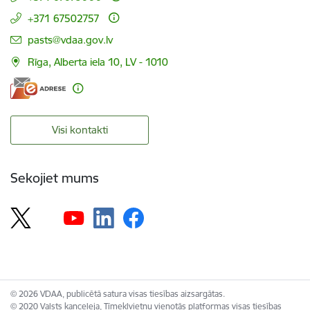
+371 67502757
E-pasts:
pasts@vdaa.gov.lv
Rīga, Alberta iela 10, LV - 1010
Visi kontakti
Sekojiet mums
© 2026 VDAA, publicētā satura visas tiesības aizsargātas.
© 2020 Valsts kanceleja, Tīmekļvietņu vienotās platformas visas tiesības