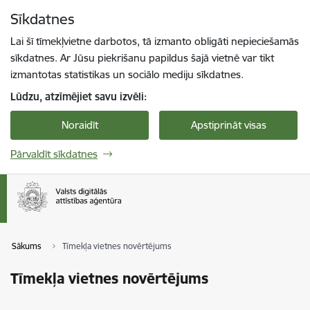
Pāriet uz lapas saturu
Sīkdatnes
Spied
lai meklētu
Enter
Lai šī tīmekļvietne darbotos, tā izmanto obligāti nepieciešamās
sīkdatnes. Ar Jūsu piekrišanu papildus šajā vietnē var tikt
izmantotas statistikas un sociālo mediju sīkdatnes.
Lūdzu, atzīmējiet savu izvēli:
Noraidīt
Apstiprināt visas
Pārvaldīt sīkdatnes
Sākums
Tīmekļa vietnes novērtējums
Tīmekļa vietnes novērtējums