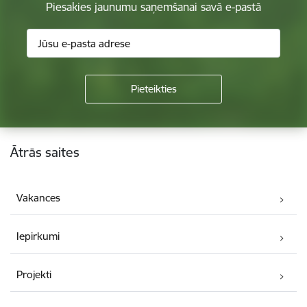
Piesakies jaunumu saņemšanai savā e-pastā
Kājene
Ātrās saites
Vakances
Iepirkumi
Projekti