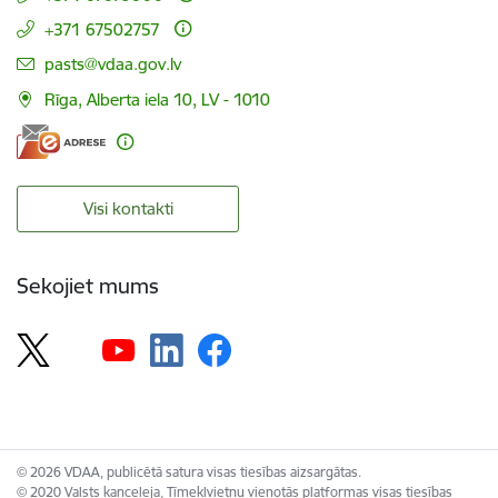
+371 67502757
E-pasts:
pasts@vdaa.gov.lv
Rīga, Alberta iela 10, LV - 1010
Visi kontakti
Sekojiet mums
© 2026 VDAA, publicētā satura visas tiesības aizsargātas.
© 2020 Valsts kanceleja, Tīmekļvietņu vienotās platformas visas tiesības