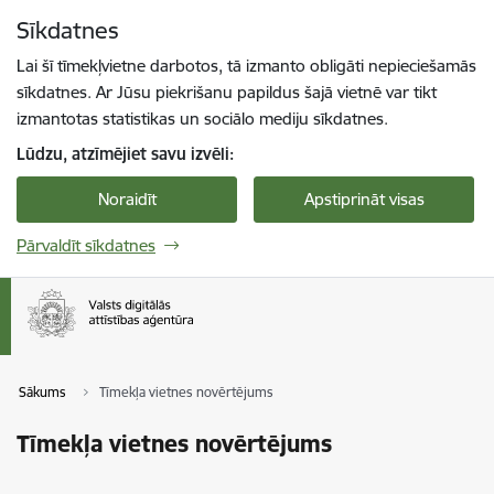
Pāriet uz lapas saturu
Sīkdatnes
Spied
lai meklētu
Enter
Lai šī tīmekļvietne darbotos, tā izmanto obligāti nepieciešamās
sīkdatnes. Ar Jūsu piekrišanu papildus šajā vietnē var tikt
izmantotas statistikas un sociālo mediju sīkdatnes.
Lūdzu, atzīmējiet savu izvēli:
Noraidīt
Apstiprināt visas
Pārvaldīt sīkdatnes
Sākums
Tīmekļa vietnes novērtējums
Tīmekļa vietnes novērtējums