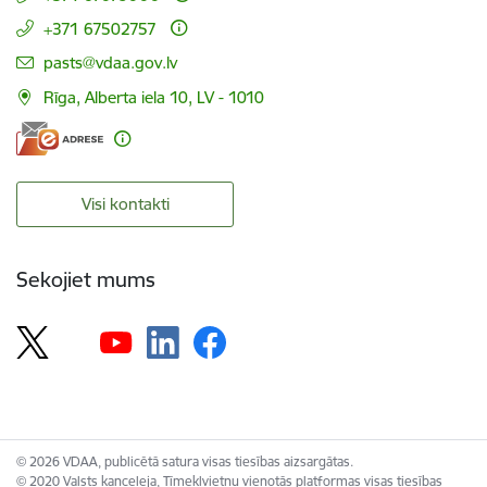
+371 67502757
E-pasts:
pasts@vdaa.gov.lv
Rīga, Alberta iela 10, LV - 1010
Visi kontakti
Sekojiet mums
© 2026 VDAA, publicētā satura visas tiesības aizsargātas.
© 2020 Valsts kanceleja, Tīmekļvietņu vienotās platformas visas tiesības