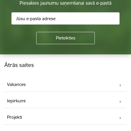
Piesakies jaunumu saņemšanai savā e-pastā
Kājene
Ātrās saites
Vakances
Iepirkumi
Projekti