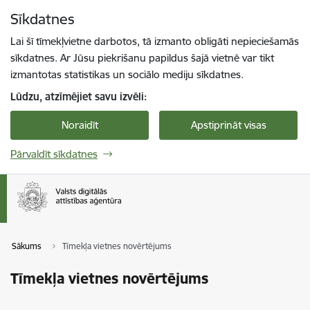
Pāriet uz lapas saturu
Sīkdatnes
Spied
lai meklētu
Enter
Lai šī tīmekļvietne darbotos, tā izmanto obligāti nepieciešamās
sīkdatnes. Ar Jūsu piekrišanu papildus šajā vietnē var tikt
izmantotas statistikas un sociālo mediju sīkdatnes.
Lūdzu, atzīmējiet savu izvēli:
Noraidīt
Apstiprināt visas
Pārvaldīt sīkdatnes
Sākums
Tīmekļa vietnes novērtējums
Tīmekļa vietnes novērtējums