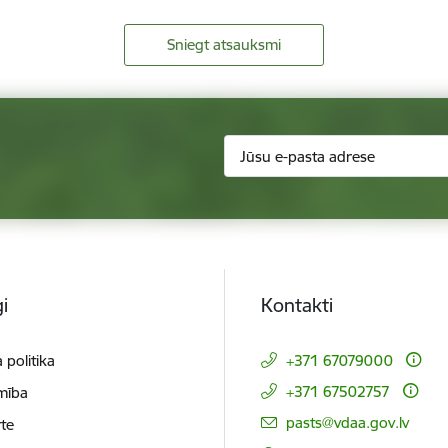
Sniegt atsauksmi
i
Kontakti
 politika
+371 67079000
+371 67502757
mība
E-pasts:
pasts@vdaa.gov.lv
te