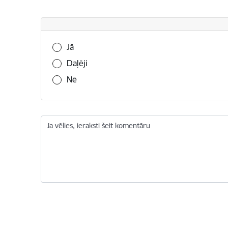
Vai šī informācija bija noderīga?
Jā
Daļēji
Nē
Ja vēlies, ieraksti šeit komentāru