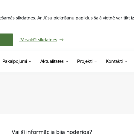
iešamās sīkdatnes. Ar Jūsu piekrišanu papildus šajā vietnē var tikt i
Pārvaldīt sīkdatnes
Pakalpojumi
Aktualitātes
Projekti
Kontakti
Vai šī informācija bija noderīga?