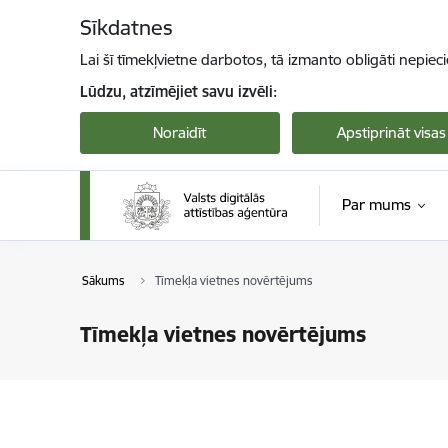
Pāriet uz lapas saturu
Sīkdatnes
Lai šī tīmekļvietne darbotos, tā izmanto obligāti nepiec
Lūdzu, atzīmējiet savu izvēli:
Noraidīt
Apstiprināt visas
Par mums
Sākums
Tīmekļa vietnes novērtējums
Tīmekļa vietnes novērtējums