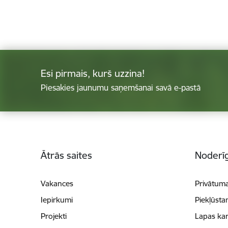
Esi pirmais, kurš uzzina!
Piesakies jaunumu saņemšanai savā e-pastā
Kājene
Ātrās saites
Noderīg
Vakances
Privātuma
Iepirkumi
Piekļūsta
Projekti
Lapas kar