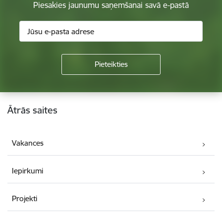
Piesakies jaunumu saņemšanai savā e-pastā
Kājene
Ātrās saites
Vakances
Iepirkumi
Projekti