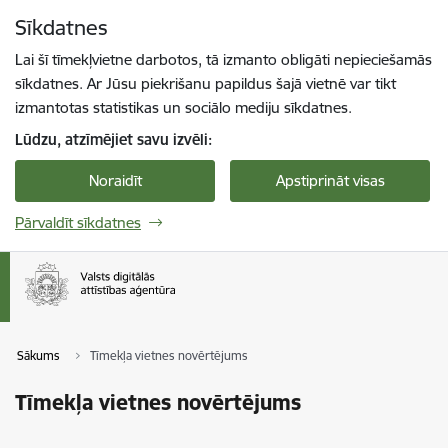
Pāriet uz lapas saturu
Sīkdatnes
Spied
lai meklētu
Enter
Lai šī tīmekļvietne darbotos, tā izmanto obligāti nepieciešamās
sīkdatnes. Ar Jūsu piekrišanu papildus šajā vietnē var tikt
izmantotas statistikas un sociālo mediju sīkdatnes.
Lūdzu, atzīmējiet savu izvēli:
Noraidīt
Apstiprināt visas
Pārvaldīt sīkdatnes
Sākums
Tīmekļa vietnes novērtējums
Tīmekļa vietnes novērtējums