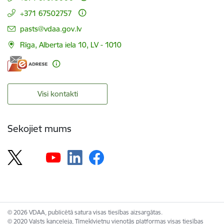
+371 67502757
E-pasts:
pasts@vdaa.gov.lv
Rīga, Alberta iela 10, LV - 1010
Visi kontakti
Sekojiet mums
© 2026 VDAA, publicētā satura visas tiesības aizsargātas.
© 2020 Valsts kanceleja, Tīmekļvietņu vienotās platformas visas tiesības